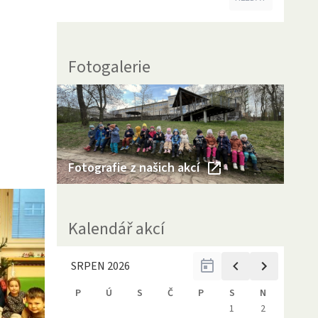
Fotogalerie
Fotografie z našich akcí
Kalendář akcí
SRPEN 2026
P
Ú
S
Č
P
S
N
1
2