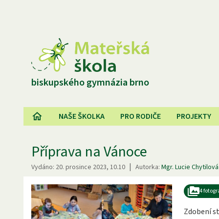
biskupského gymnázia brno
NAŠE ŠKOLKA
PRO RODIČE
PROJEKTY
Příprava na Vánoce
|
Vydáno:
20. prosince 2023, 10.10
Autorka:
Mgr. Lucie Chytilová
4 fotogr
Zdobení s