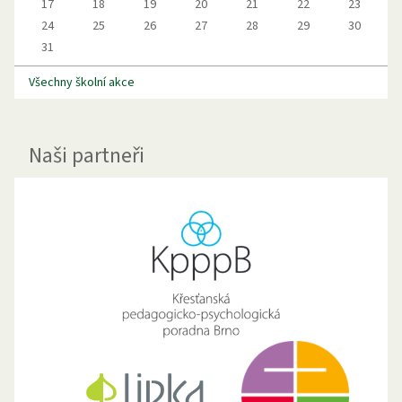
17
18
19
20
21
22
23
24
25
26
27
28
29
30
31
Všechny školní akce
Naši partneři