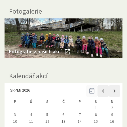
Fotogalerie
Fotografie z našich akcí
Kalendář akcí
SRPEN 2026
P
Ú
S
Č
P
S
N
1
2
3
4
5
6
7
8
9
10
11
12
13
14
15
16