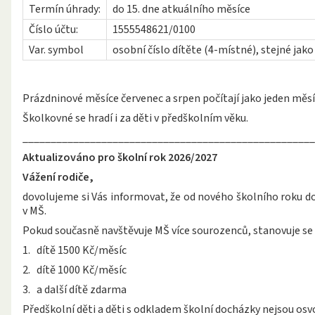
Termín úhrady:
do 15. dne atkuálního měsíce
Číslo účtu:
1555548621/0100
Var. symbol
osobní číslo dítěte (4-místné), stejné jako
Prázdninové měsíce červenec a srpen počítají jako jeden měsíc
Školkovné se hradí i za děti v předškolním věku.
____________________________________________________
Aktualizováno pro školní rok 2026/2027
Vážení rodiče,
dovolujeme si Vás informovat, že od nového školního roku d
v MŠ.
Pokud současně navštěvuje MŠ více sourozenců, stanovuje se 
1. dítě 1500 Kč/měsíc
2. dítě 1000 Kč/měsíc
3. a další dítě zdarma
Předškolní děti a děti s odkladem školní docházky nejsou osv